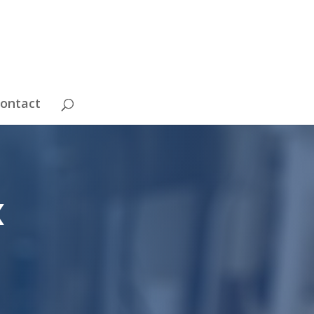
ontact
x